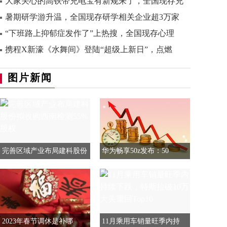
大家关心的高铁带充电宝有新规来了，全国现存充
暑期研学游升温，全国现存研学相关企业超3万家
“下班路上抑郁症发作了”上热搜，全国现存心理
携程X新濠《水舞间》登陆“超级上新日”，点燃
图片新闻
完善区域产业布局建科股份
华为畅享50z发布：50
2023年春节调休是补哪
11月乘用车销量旺季内持