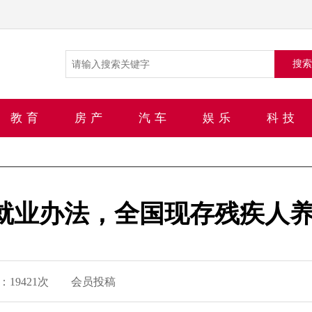
搜索
教育
房产
汽车
娱乐
科技
业办法，全国现存残疾人养护
：
19421次
会员投稿